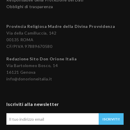
Obblighi di trasparenza
Provincia Religiosa Madre della Divina Provvidenza
Via della Camilluccia, 142
00135 ROMA
CF/PIVA 97889670580
Redazione Sito Don Orione Italia
Via Bartolomeo Bosco, 14
16121 Genova
info@donorioneitalia.it
Iscriviti alla newsletter
Il
ISCRIVITI!
tuo
indirizzo