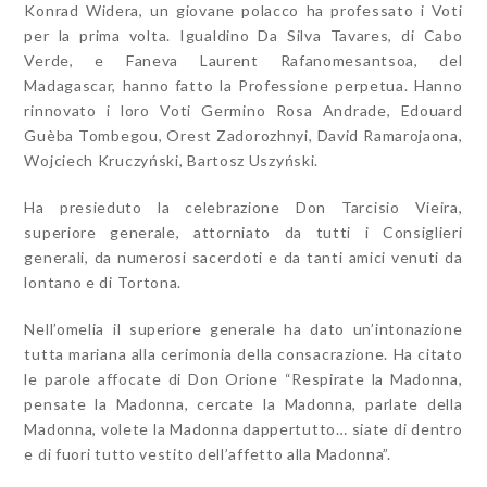
Konrad Widera, un giovane polacco ha professato i Voti
per la prima volta. Igualdino Da Silva Tavares, di Cabo
Verde, e Faneva Laurent Rafanomesantsoa, del
Madagascar, hanno fatto la Professione perpetua. Hanno
rinnovato i loro Voti Germino Rosa Andrade, Edouard
Guèba Tombegou, Orest Zadorozhnyi, David Ramarojaona,
Wojciech Kruczyński, Bartosz Uszyński.
Ha presieduto la celebrazione Don Tarcisio Vieira,
superiore generale, attorniato da tutti i Consiglieri
generali, da numerosi sacerdoti e da tanti amici venuti da
lontano e di Tortona.
Nell’omelia il superiore generale ha dato un’intonazione
tutta mariana alla cerimonia della consacrazione. Ha citato
le parole affocate di Don Orione “Respirate la Madonna,
pensate la Madonna, cercate la Madonna, parlate della
Madonna, volete la Madonna dappertutto… siate di dentro
e di fuori tutto vestito dell’affetto alla Madonna”.