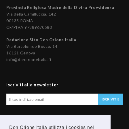
Provincia Religiosa Madre della Divina Provvidenza
Via della Camilluccia, 142
00135 ROMA
CF/PIVA 97889670580
Redazione Sito Don Orione Italia
Via Bartolomeo Bosco, 14
16121 Genova
info@donorioneitalia.it
Iscriviti alla newsletter
Il
ISCRIVITI!
tuo
indirizzo
email
Seguici
Don Orione Italia utilizza i cookies nel