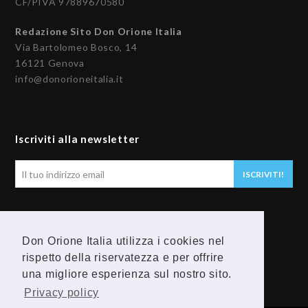
CF/PIVA 97889670580
Redazione Sito Don Orione Italia
Via Bartolomeo Bosco, 14
16121 Genova
info@donorioneitalia.it
Iscriviti alla newsletter
Il
ISCRIVITI!
tuo
indirizzo
email
Seguici
Don Orione Italia utilizza i cookies nel
rispetto della riservatezza e per offrire
F
Y
una migliore esperienza sul nostro sito.
a
o
Privacy policy
c
u