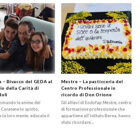
 – Bivacco del GEDA al
Mestre – La pasticceria del
io della Carità di
Centro Professionale in
oli
ricordo di Don Orione
comando le anime dei
Gli allievi di Endofap Mestre, centro
 Curatene lo spirito,
di formazione professionale che
e la loro mente, educate il
appartiene all'Istituto Berna, hanno
vluto ricordare…