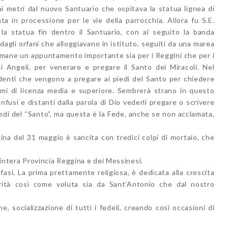
chi metri dal nuovo Santuario che ospitava la statua lignea di
a in processione per le vie della parrocchia. Allora fu S.E.
la statua fin dentro il Santuario, con al seguito la banda
agli orfani che alloggiavano in istituto, seguiti da una marea
 rimane un appuntamento importante sia per i Reggini che per i
i Angeli, per venerare e pregare il Santo dei Miracoli. Nel
udenti che vengono a pregare ai piedi del Santo per chiedere
sami di licenza media e superiore. Sembrerà strano in questo
fusi e distanti dalla parola di Dio vederli pregare o scrivere
iedi del “Santo”, ma questa è la Fede, anche se non acclamata,
ttina del 31 maggio è sancita con tredici colpi di mortaio, che
l’intera Provincia Reggina e dei Messinesi.
 fasi. La prima prettamente religiosa, è dedicata alla crescita
arità così come voluta sia da Sant’Antonio che dal nostro
, socializzazione di tutti i fedeli, creando così occasioni di