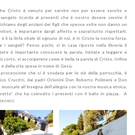
che Cristo è venuto per servire non per essere servito e
angelo ricorda ai presenti che è nostro dovere servire il
ichiamo degli anziani dei figli che spesse volte non danno un
nitori, è importante dargli affetto e soprattutto rispettarli.
 lì la linfa vitale di ognuno di noi, è in Cristo la nostra forza.
e i vangeli? Penso pochi, si in casa riposto nella libreria il
gete è importante conoscere la parola, iniziate a leggere e
più corto, vi accorgerete come è bella la parola di Cristo. Infine
o e della vita spesa in nome di Gesù.
la processione che si è snodata per le vie della parrocchia, è
co Crucitti, dai padri Orionini Don Roberto Polimeni e Don
musicale all’insegna dell’allegria con la nostra musica etnica,
etto” che ha coinvolto i presenti con il ballo in piazza. A
tecnici.