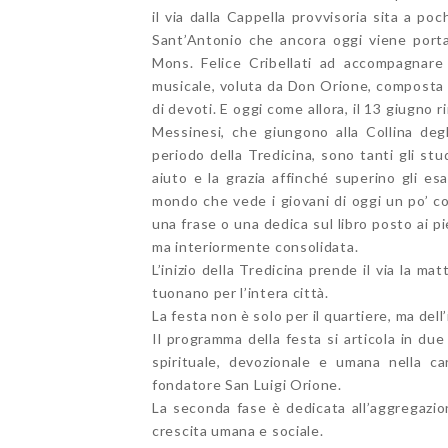
il via dalla Cappella provvisoria sita a po
Sant’Antonio che ancora oggi viene portat
Mons. Felice Cribellati ad accompagnare 
musicale, voluta da Don Orione, composta d
di devoti. E oggi come allora, il 13 giugno
Messinesi, che giungono alla Collina degl
periodo della Tredicina, sono tanti gli st
aiuto e la grazia affinché superino gli e
mondo che vede i giovani di oggi un po’ con
una frase o una dedica sul libro posto ai p
ma interiormente consolidata.
L’inizio della Tredicina prende il via la ma
tuonano per l’intera città.
La festa non è solo per il quartiere, ma del
Il programma della festa si articola in due
spirituale, devozionale e umana nella c
fondatore San Luigi Orione.
La seconda fase è dedicata all’aggregazione
crescita umana e sociale.