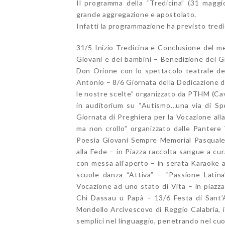
Il programma della “Tredicina” (31 maggi
grande aggregazione e apostolato.
Infatti la programmazione ha previsto tredi
31/5 Inizio Tredicina e Conclusione del m
Giovani e dei bambini – Benedizione dei Gig
Don Orione con lo spettacolo teatrale de
Antonio – 8/6 Giornata della Dedicazione de
le nostre scelte” organizzato da PTHM (Cava
in auditorium su “Autismo…una via di Sp
Giornata di Preghiera per la Vocazione all
ma non crollo” organizzato dalle Pantere
Poesia Giovani Sempre Memorial Pasquale 
alla Fede – in Piazza raccolta sangue a cu
con messa all’aperto – in serata Karaoke a
scuole danza “Attiva” – “Passione Latin
Vocazione ad uno stato di Vita – in piazz
Chi Dassau u Papà – 13/6 Festa di Sant’
Mondello Arcivescovo di Reggio Calabria, i
semplici nel linguaggio, penetrando nel cuo