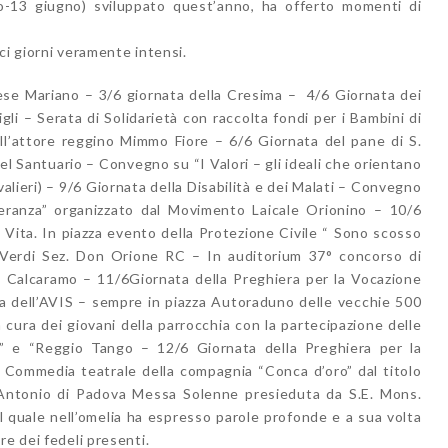
o-13 giugno) sviluppato quest’anno, ha offerto momenti di
ci giorni veramente intensi.
ese Mariano – 3/6 giornata della Cresima – 4/6 Giornata dei
li – Serata di Solidarietà con raccolta fondi per i Bambini di
ll’attore reggino Mimmo Fiore – 6/6 Giornata del pane di S.
l Santuario – Convegno su “I Valori – gli ideali che orientano
lieri) – 9/6 Giornata della Disabilità e dei Malati – Convegno
eranza” organizzato dal Movimento Laicale Orionino – 10/6
a Vita. In piazza evento della Protezione Civile “ Sono scosso
 Verdi Sez. Don Orione RC – In auditorium 37° concorso di
Calcaramo – 11/6Giornata della Preghiera per la Vocazione
ra dell’AVIS – sempre in piazza Autoraduno delle vecchie 500
 cura dei giovani della parrocchia con la partecipazione delle
a” e “Reggio Tango – 12/6 Giornata della Preghiera per la
a Commedia teatrale della compagnia “Conca d’oro” dal titolo
Antonio di Padova Messa Solenne presieduta da S.E. Mons.
l quale nell’omelia ha espresso parole profonde e a sua volta
re dei fedeli presenti.