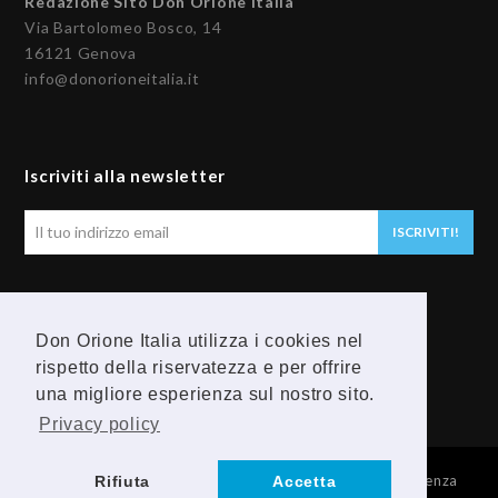
Redazione Sito Don Orione Italia
Via Bartolomeo Bosco, 14
16121 Genova
info@donorioneitalia.it
Iscriviti alla newsletter
Il
ISCRIVITI!
tuo
indirizzo
email
Seguici
Don Orione Italia utilizza i cookies nel
F
Y
rispetto della riservatezza e per offrire
una migliore esperienza sul nostro sito.
a
o
Privacy policy
c
u
© 2026 Provincia Religiosa Madre della Divina Provvidenza
Rifiuta
Accetta
e
t