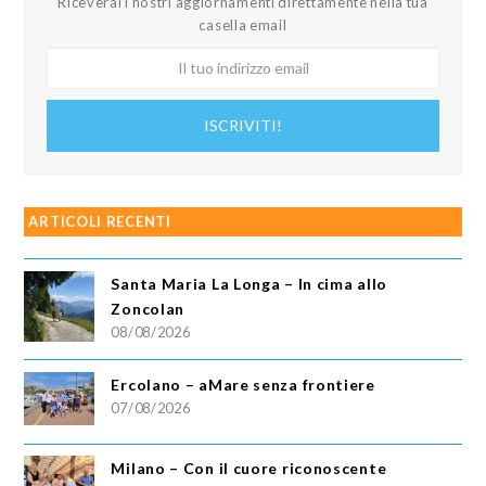
Riceverai i nostri aggiornamenti direttamente nella tua
casella email
Il
tuo
indirizzo
ISCRIVITI!
email
ARTICOLI RECENTI
Santa Maria La Longa – In cima allo
Zoncolan
08/08/2026
Ercolano – aMare senza frontiere
07/08/2026
Milano – Con il cuore riconoscente