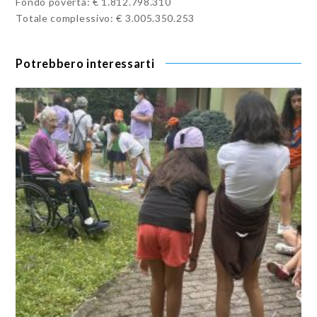
Fondo povertà: € 1.812.798.310
Totale complessivo: € 3.005.350.253
Potrebbero interessarti