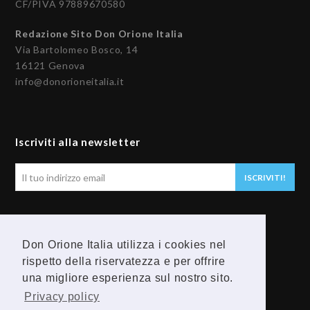
CF/PIVA 97889670580
Redazione Sito Don Orione Italia
Via Bartolomeo Bosco, 14
16121 Genova
info@donorioneitalia.it
Iscriviti alla newsletter
Il
ISCRIVITI!
tuo
indirizzo
email
Seguici
Don Orione Italia utilizza i cookies nel
F
Y
rispetto della riservatezza e per offrire
una migliore esperienza sul nostro sito.
a
o
Privacy policy