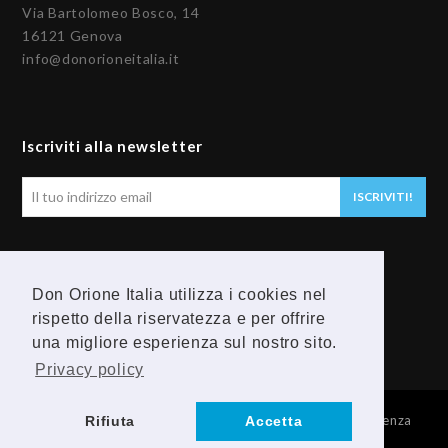
Via Bartolomeo Bosco, 14
16121 Genova
info@donorioneitalia.it
Iscriviti alla newsletter
Il
ISCRIVITI!
tuo
indirizzo
email
Seguici
Don Orione Italia utilizza i cookies nel
F
Y
rispetto della riservatezza e per offrire
una migliore esperienza sul nostro sito.
a
o
Privacy policy
c
u
© 2026 Provincia Religiosa Madre della Divina Provvidenza
Rifiuta
Accetta
e
t