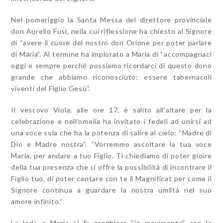
Nel pomeriggio la Santa Messa del direttore provinciale
don Aurelio Fusi, nella cui riflessione ha chiesto al Signore
di “avere il cuore del nostro don Orione per poter parlare
di Maria”. Al termine ha implorato a Maria di “accompagnaci
oggi e sempre perché possiamo ricordarci di questo dono
grande che abbiamo riconosciuto: essere tabernacoli
viventi del Figlio Gesù”.
Il vescovo Viola, alle ore 17, è salito all’altare per la
celebrazione e nell’omelia ha invitato i fedeli ad unirsi ad
una voce sola che ha la potenza di salire al cielo: “Madre di
Dio e Madre nostra”. “Vorremmo ascoltare la tua voce
Maria, per andare a tuo Figlio. Ti chiediamo di poter gioire
della tua presenza che ci offre la possibilità di incontrare il
Figlio tuo, di poter cantare con te il Magnificat per come il
Signore continua a guardare la nostra umiltà nel suo
amore infinito.”
La lode a Maria si fa preghiera “in movimento” con la