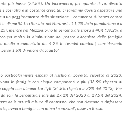
ente più bassa (22,8%). Un incremento, per quanto lieve, diventa
e è così alta e in costante crescita: ci saremmo dovuti aspettare una
ura a un peggioramento della situazione – commenta Alleanza contro
le disparità territoriale: nel Nord-est l’11,2% della popolazione è a
023), mentre nel Mezzogiorno la percentuale sfiora il 40% (39,2%, a
ccupa molto la diminuzione del potere d’acquisto delle famiglie
etto medio è aumentato del 4,2% in termini nominali, considerando
 ha perso 1,6% di valore d’acquisto”
no particolarmente esposti al rischio di povertà: rispetto al 2023,
vivono in famiglie con cinque componenti e più (33,5% rispetto al
n coppia con almeno tre figli (34,8% rispetto a 32% del 2023). Per
 da soli, la percentuale sale dal 27,2% del 2023 al 29,5% del 2024.
zza delle attuali misure di contrasto, che non riescono a rinforzare
tte, ovvero famiglie con minori e anziani”, osserva Russo.