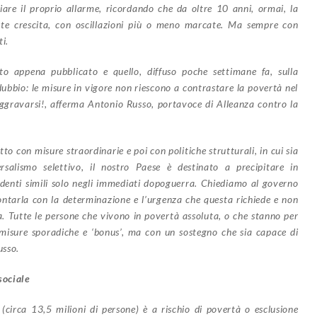
are il proprio allarme, ricordando che da oltre 10 anni, ormai, la
nte crescita, con oscillazioni più o meno marcate. Ma sempre con
i.
sto appena pubblicato e quello, diffuso poche settimane fa, sulla
dubbio: le misure in vigore non riescono a contrastare la povertà nel
aggravarsi!, afferma Antonio Russo, portavoce di Alleanza contro la
tto con misure straordinarie e poi con politiche strutturali, in cui sia
versalismo selettivo, il nostro Paese è destinato a precipitare in
enti simili solo negli immediati dopoguerra. Chiediamo al governo
rontarla con la determinazione e l’urgenza che questa richiede e non
a. Tutte le persone che vivono in povertà assoluta, o che stanno per
 misure sporadiche e ‘bonus’, ma con un sostegno che sia capace di
usso.
sociale
(circa 13,5 milioni di persone) è a rischio di povertà o esclusione