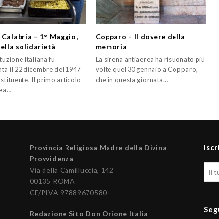
 Calabria – 1° Maggio,
Copparo – Il dovere della
ella solidarietà
memoria
tuzione Italiana fu
La sirena antiaerea ha risuonato più
ta il 22 dicembre del 1947
volte quel 30 gennaio a Copparo,
stituente. Il primo articolo
che in questa giornata…
nea…
Iscr
Provincia Religiosa Madre della Divina
Provvidenza
Via della Camilluccia, 142
00135 ROMA
CF/PIVA 97889670580
Seg
Redazione Sito Don Orione Italia