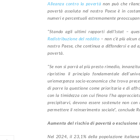
Alleanza contro la povertà
non può che rilanci
povertà assoluta nel nostro Paese è in costa
numeri e percentuali estremamente preoccupant
“Stando agli ultimi rapporti dell’Istat – que
Redistribuzione del reddito
– non c’è più alcun 
nostro Paese, che continua a diffondersi e ad 
povertà.
“Se non si porrà al più presto rimedio, innanzitu
ripristino il principio fondamentale dell’uni
un’emergenza socio-economica che trova preced
di porre la questione come prioritaria e di aff
con la timidezza con cui finora l’ha approcciat
precipitarvi, devono essere sostenute non con
permettere il reinserimento sociale”, conclude R
Aumento del rischio di povertà o esclusione 
Nel 2024, il 23,1% della popolazione italiana 