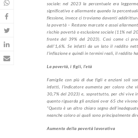
sociale: nel 2023 la percentuale era leggerm
significativo e allarmante quando la percentual
flessione, invece ci troviamo davanti addiritt
la povertà – Restano marcate e assai allarmanti 
rischio povertà o esclusione sociale (11% nel 2
fronte del 39% del 2023). Così come ci preo
dell’1,6%. Se infatti da un lato il reddito n
l’inflazione e quindi in termini reali, il reddito
La povertà, i figli, l’età
Famiglie con più di due figli e anziani soli so
infatti, l’indicatore aumenta per coloro che 
30,7% del 2023) e, soprattutto, per chi vive i
quanto riguarda gli anziani over 65 che vivono
“Questo è un altro chiaro segno dell’inadeguate
neanche coloro ai quali sono principalmente dire
Aumento della povertà lavorativa