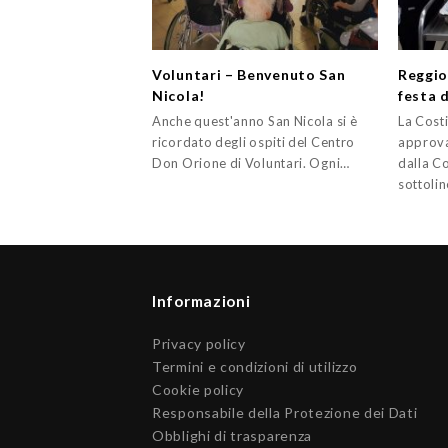
Voluntari – Benvenuto San
Reggio
Nicola!
festa d
Anche quest'anno San Nicola si è
La Costi
ricordato degli ospiti del Centro
approva
Don Orione di Voluntari. Ogni…
dalla Co
sottoli
Informazioni
Privacy policy
Termini e condizioni di utilizzo
Cookie policy
Responsabile della Protezione dei Dati
Obblighi di trasparenza