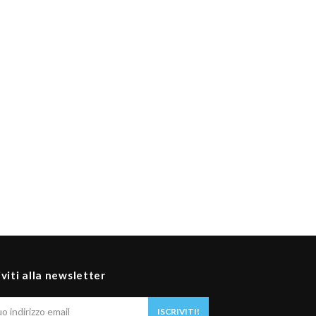
iviti alla newsletter
Il
ISCRIVITI!