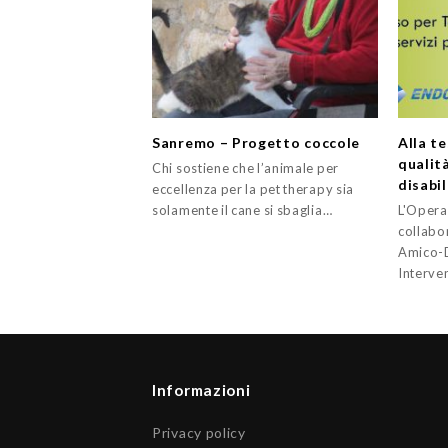
Sanremo – Progetto coccole
Alla te
qualità
Chi sostiene che l’animale per
disabi
eccellenza per la pet therapy sia
solamente il cane si sbaglia…
L'Opera 
collabo
Amico-D
Interve
Informazioni
Privacy policy