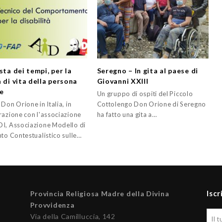
sta dei tempi, per la
Seregno – In gita al paese di
 di vita della persona
Giovanni XXIII
le
Un gruppo di ospiti del Piccolo
Don Orione in Italia, in
Cottolengo Don Orione di Seregno
razione con l'associazione
ha fatto una gita a…
I, Associazione Modello di
nto Contestualistico sulle…
Iscr
Provincia Religiosa Madre della Divina
Provvidenza
Via della Camilluccia, 142