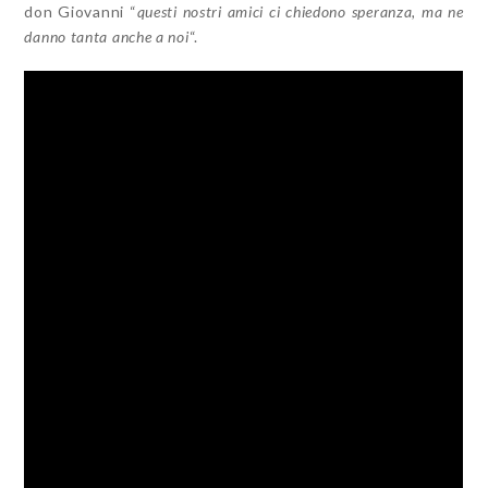
don Giovanni “
questi nostri amici ci chiedono speranza, ma ne
danno tanta anche a noi
“.