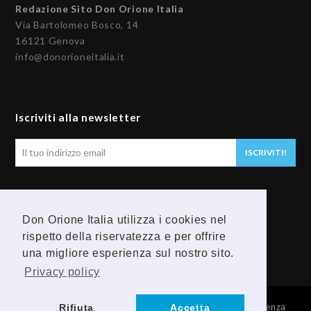
Redazione Sito Don Orione Italia
Via Bartolomeo Bosco, 14
16121 Genova
info@donorioneitalia.it
Iscriviti alla newsletter
Il
ISCRIVITI!
tuo
indirizzo
email
Seguici
Don Orione Italia utilizza i cookies nel
rispetto della riservatezza e per offrire
F
Y
una migliore esperienza sul nostro sito.
a
o
Privacy policy
c
u
© 2026 Provincia Religiosa Madre della Divina Provvidenza
Rifiuta
Accetta