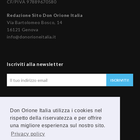
CF/PIVA 97889670580
Redazione Sito Don Orione Italia
Via Bartolomeo Bosco, 14
16121 Genova
info@donorioneitalia.it
Iscriviti alla newsletter
Il
ISCRIVITI!
tuo
indirizzo
email
Seguici
Don Orione Italia utilizza i cookies nel
rispetto della riservatezza e per offrire
F
Y
una migliore esperienza sul nostro sito.
a
o
Privacy policy