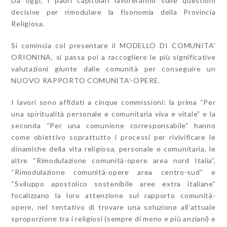
Da oggi, i padri capitolari lavoreranno sulle questioni
decisive per rimodulare la fisonomia della Provincia
Religiosa.
Si comincia col presentare il MODELLO DI COMUNITA’
ORIONINA, si passa poi a raccogliere le più significative
valutazioni giunte dalle comunità per conseguire un
NUOVO RAPPORTO COMUNITA’-OPERE.
I lavori sono affidati a cinque commissioni: la prima “Per
una spiritualità personale e comunitaria viva e vitale” e la
seconda “Per una comunione corresponsabile” hanno
come obiettivo soprattutto i processi per rivivificare le
dinamiche della vita religiosa, personale e comunitaria, le
altre “Rimodulazione comunità-opere area nord Italia”,
“Rimodulazione comunità-opere area centro-sud” e
“Sviluppo apostolico sostenibile aree extra italiane”
focalizzano la loro attenzione sul rapporto comunità-
opere, nel tentativo di trovare una soluzione all’attuale
sproporzione tra i religiosi (sempre di meno e più anziani) e