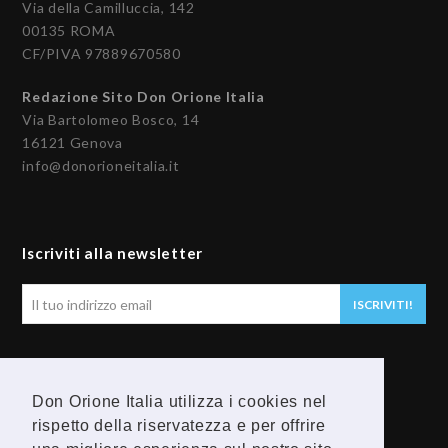
Via della Camilluccia, 142
00135 ROMA
CF/PIVA 97889670580
Redazione Sito Don Orione Italia
Via Bartolomeo Bosco, 14
16121 Genova
info@donorioneitalia.it
Iscriviti alla newsletter
Il
ISCRIVITI!
tuo
indirizzo
email
Seguici
Don Orione Italia utilizza i cookies nel
rispetto della riservatezza e per offrire
F
Y