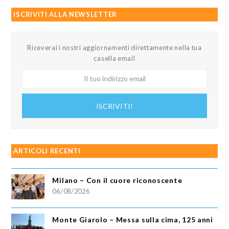
ISCRIVITI ALLA NEWSLETTER
Riceverai i nostri aggiornamenti direttamente nella tua
casella email
Il
tuo
indirizzo
ISCRIVITI!
email
ARTICOLI RECENTI
Milano – Con il cuore riconoscente
06/08/2026
Monte Giarolo – Messa sulla cima, 125 anni