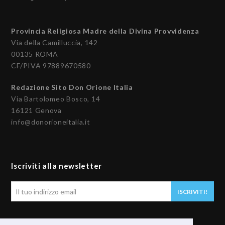
Provincia Religiosa Madre della Divina Provvidenza
Via della Camilluccia, 142
00135 ROMA
CF/PIVA 97889670580
Redazione Sito Don Orione Italia
Via Bartolomeo Bosco, 14
16121 Genova
info@donorioneitalia.it
Iscriviti alla newsletter
Il
ISCRIVITI!
tuo
indirizzo
email