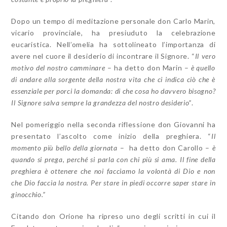
Dopo un tempo di meditazione personale don Carlo Marin,
vicario provinciale, ha presiuduto la celebrazione
eucaristica. Nell’omelia ha sottolineato l’importanza di
avere nel cuore il desiderio di incontrare il Signore. “
Il vero
motivo del nostro camminare
– ha detto don Marin –
è quello
di andare alla sorgente della nostra vita che ci indica ciò che è
essenziale per porci la domanda: di che cosa ho davvero bisogno?
Il Signore salva sempre la grandezza del nostro desiderio”
.
Nel pomeriggio nella seconda riflessione don Giovanni ha
presentato l’ascolto come inizio della preghiera. “
Il
momento più bello della giornata
– ha detto don Carollo –
è
quando si prega, perché si parla con chi più si ama. Il fine della
preghiera è ottenere che noi facciamo la volontà di Dio e non
che Dio faccia la nostra. Per stare in piedi occorre saper stare in
ginocchio.”
Citando don Orione ha ripreso uno degli scritti in cui il