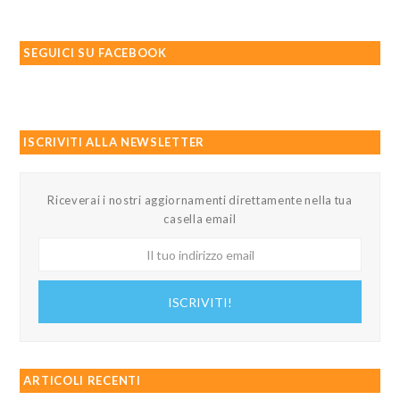
SEGUICI SU FACEBOOK
ISCRIVITI ALLA NEWSLETTER
Riceverai i nostri aggiornamenti direttamente nella tua
casella email
Il
tuo
indirizzo
ISCRIVITI!
email
ARTICOLI RECENTI