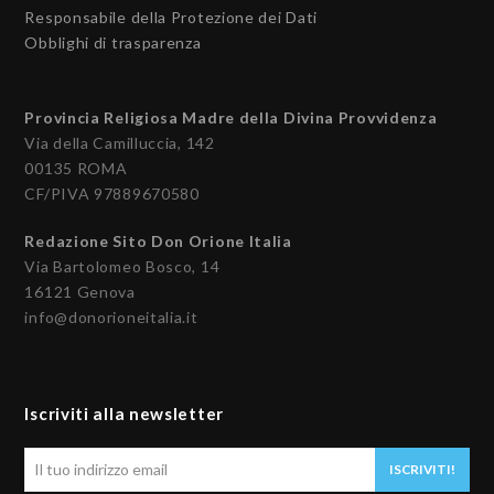
Responsabile della Protezione dei Dati
Obblighi di trasparenza
Provincia Religiosa Madre della Divina Provvidenza
Via della Camilluccia, 142
00135 ROMA
CF/PIVA 97889670580
Redazione Sito Don Orione Italia
Via Bartolomeo Bosco, 14
16121 Genova
info@donorioneitalia.it
Iscriviti alla newsletter
Il
ISCRIVITI!
tuo