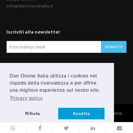
info@donorioneitalia.it
Iscriviti alla newsletter
Il
ISCRIVITI!
tuo
indirizzo
email
Seguici
Don Orione Italia utilizza i cookies nel
F
Y
rispetto della riservatezza e per offrire
una migliore esperienza sul nostro sito.
a
o
Privacy policy
c
u
© 2026 Provincia Religiosa Madre della Divina Provvidenza
Rifiuta
Accetta
e
t
b
u