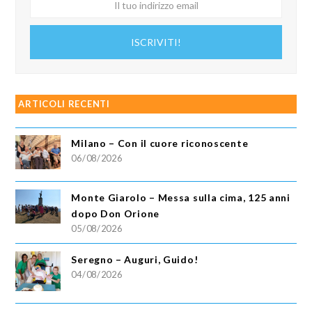
Il
tuo
indirizzo
ISCRIVITI!
email
ARTICOLI RECENTI
Milano – Con il cuore riconoscente
06/08/2026
Monte Giarolo – Messa sulla cima, 125 anni
dopo Don Orione
05/08/2026
Seregno – Auguri, Guido!
04/08/2026