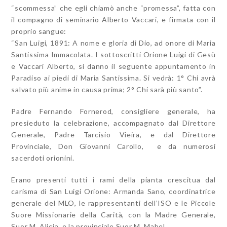
“scommessa” che egli chiamò anche “promessa”, fatta con
il compagno di seminario Alberto Vaccari, e firmata con il
proprio sangue:
“San Luigi, 1891: A nome e gloria di Dio, ad onore di Maria
Santissima Immacolata. I sottoscritti Orione Luigi di Gesù
e Vaccari Alberto, si danno il seguente appuntamento in
Paradiso ai piedi di Maria Santissima. Si vedrà: 1° Chi avrà
salvato più anime in causa prima; 2° Chi sarà più santo”.
Padre Fernando Fornerod, consigliere generale, ha
presieduto la celebrazione, accompagnato dal Direttore
Generale, Padre Tarcisio Vieira, e dal Direttore
Provinciale, Don Giovanni Carollo, e da numerosi
sacerdoti orionini.
Erano presenti tutti i rami della pianta crescitua dal
carisma di San Luigi Orione: Armanda Sano, coordinatrice
generale del MLO, le rappresentanti dell’ISO e le Piccole
Suore Missionarie della Carità, con la Madre Generale,
Suor M. Alicja, e la provinciale Suor M. Mabel.