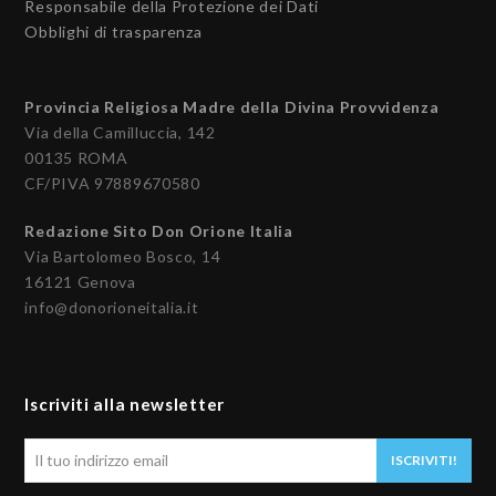
Responsabile della Protezione dei Dati
Obblighi di trasparenza
Provincia Religiosa Madre della Divina Provvidenza
Via della Camilluccia, 142
00135 ROMA
CF/PIVA 97889670580
Redazione Sito Don Orione Italia
Via Bartolomeo Bosco, 14
16121 Genova
info@donorioneitalia.it
Iscriviti alla newsletter
Il
ISCRIVITI!
tuo