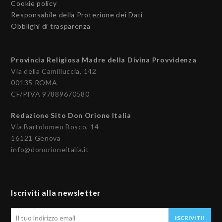
Cookie policy
Responsabile della Protezione dei Dati
Obblighi di trasparenza
Provincia Religiosa Madre della Divina Provvidenza
Via della Camilluccia, 142
00135 ROMA
CF/PIVA 97889670580
Redazione Sito Don Orione Italia
Via Bartolomeo Bosco, 14
16121 Genova
info@donorioneitalia.it
Iscriviti alla newsletter
Il
ISCRIVITI!