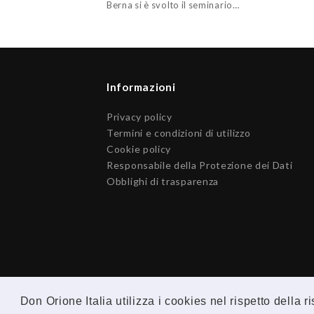
Berna si è svolto il seminario…
Informazioni
Privacy policy
Termini e condizioni di utilizzo
Cookie policy
Responsabile della Protezione dei Dati
Obblighi di trasparenza
Don Orione Italia utilizza i cookies nel rispetto della 