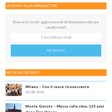
ISCRIVITI ALLA NEWSLETTER
Riceverai i nostri aggiornamenti direttamente nella tua
casella email
Il
tuo
indirizzo
ISCRIVITI!
email
ARTICOLI RECENTI
Milano – Con il cuore riconoscente
06/08/2026
Monte Giarolo – Messa sulla cima, 125 anni
dopo Don Orione