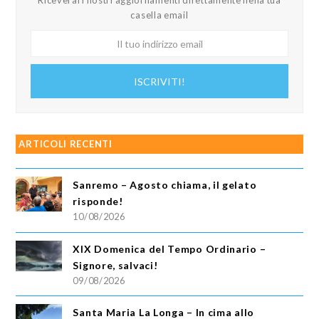
Riceverai i nostri aggiornamenti direttamente nella tua
casella email
Il
tuo
indirizzo
ISCRIVITI!
email
ARTICOLI RECENTI
Sanremo – Agosto chiama, il gelato
risponde!
10/08/2026
XIX Domenica del Tempo Ordinario –
Signore, salvaci!
09/08/2026
Santa Maria La Longa – In cima allo