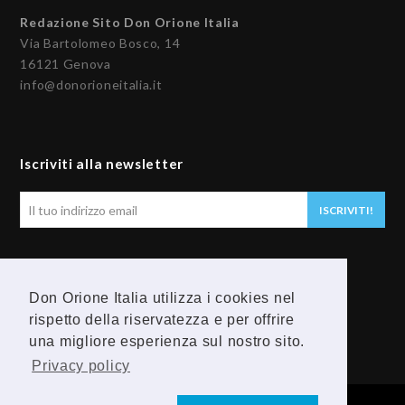
Redazione Sito Don Orione Italia
Via Bartolomeo Bosco, 14
16121 Genova
info@donorioneitalia.it
Iscriviti alla newsletter
Il
ISCRIVITI!
tuo
indirizzo
email
Seguici
Don Orione Italia utilizza i cookies nel
F
Y
rispetto della riservatezza e per offrire
una migliore esperienza sul nostro sito.
a
o
Privacy policy
c
u