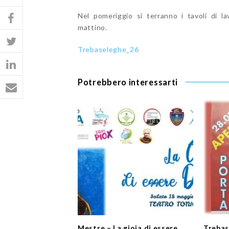
Nel pomeriggio si terranno i tavoli di l
mattino.
Trebaseleghe_26
Potrebbero interessarti
Mestre – La gioia di essere
Trebas