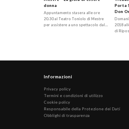
donna
Porta 
Don O
Appuntamento stasera alle ore
20.30 al Teatro Toniolo di Mestre
Domani,
per assistere a uno spettacolo dal…
2018 all
di Ripo
Informazioni
Privacy policy
Termini e condizioni di utilizzo
Cookie policy
Responsabile della Protezione dei Dati
Obblighi di trasparenza