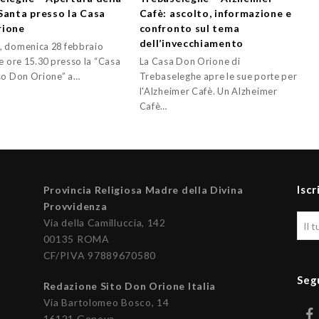
Santa presso la Casa
Cafè: ascolto, informazione e
rione
confronto sul tema
dell’invecchiamento
 domenica 28 febbraio
e ore 15.30 presso la “Casa
La Casa Don Orione di
so Don Orione” a…
Trebaseleghe apre le sue porte per
l'Alzheimer Cafè. Un Alzheimer
Cafè…
Iscr
Provincia Religiosa Madre della Divina
Provvidenza
Via della Camilluccia, 142
00135 ROMA
CF/PIVA 97889670580
Seg
Redazione Sito Don Orione Italia
Via Bartolomeo Bosco, 14
16121 Genova