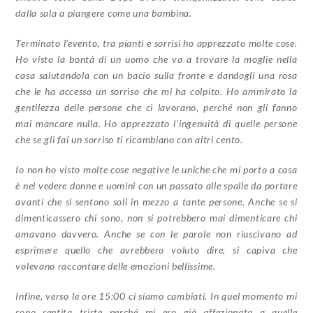
dalla sala a piangere come una bambina.
Terminato l’evento, tra pianti e sorrisi ho apprezzato molte cose.
Ho visto la bontà di un uomo che va a trovare la moglie nella
casa salutandola con un bacio sulla fronte e dandogli una rosa
che le ha accesso un sorriso che mi ha colpito. Ho ammirato la
gentilezza delle persone che ci lavorano, perché non gli fanno
mai mancare nulla. Ho apprezzato l’ingenuità di quelle persone
che se gli fai un sorriso ti ricambiano con altri cento.
Io non ho visto molte cose negative le uniche che mi porto a casa
è nel vedere donne e uomini con un passato alle spalle da portare
avanti che si sentono soli in mezzo a tante persone. Anche se si
dimenticassero chi sono, non si potrebbero mai dimenticare chi
amavano davvero. Anche se con le parole non riuscivano ad
esprimere quello che avrebbero voluto dire, si capiva che
volevano raccontare delle emozioni bellissime.
Infine, verso le ore 15:00 ci siamo cambiati. In quel momento mi
sono sentita triste perché mi ero già affezionata a quelle