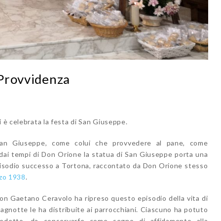
 Provvidenza
i è celebrata la festa di San Giuseppe.
San Giuseppe, come colui che provvedere al pane, come
 dai tempi di Don Orione la statua di San Giuseppe porta una
episodio successo a Tortona, raccontato da Don Orione stesso
zo 1938
.
on Gaetano Ceravolo ha ripreso questo episodio della vita di
gnotte le ha distribuite ai parrocchiani. Ciascuno ha potuto
edetto, da conservarfe come segno di affidamento alla