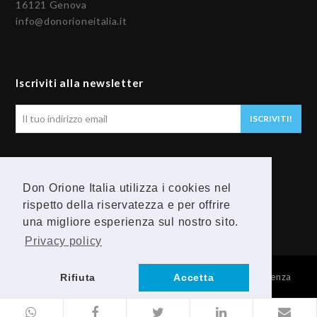
16121 Genova
info@donorioneitalia.it
Iscriviti alla newsletter
Il
ISCRIVITI!
tuo
indirizzo
email
Seguici
Don Orione Italia utilizza i cookies nel
F
Y
rispetto della riservatezza e per offrire
una migliore esperienza sul nostro sito.
a
o
Privacy policy
c
u
© 2026 Provincia Religiosa Madre della Divina Provvidenza
Rifiuta
Accetta
e
t
b
u