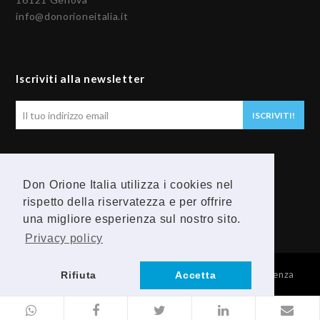
info@donorioneitalia.it
Iscriviti alla newsletter
Il
ISCRIVITI!
tuo
indirizzo
email
Seguici
Don Orione Italia utilizza i cookies nel
rispetto della riservatezza e per offrire
F
Y
una migliore esperienza sul nostro sito.
a
o
Privacy policy
c
u
© 2026 Provincia Religiosa Madre della Divina Provvidenza
Rifiuta
Accetta
e
t
b
u