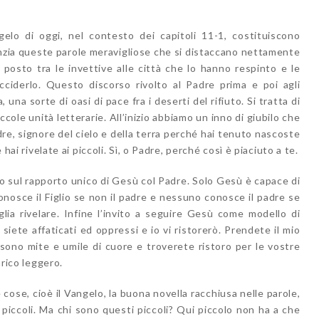
elo di oggi, nel contesto dei capitoli 11-1, costituiscono
zia queste parole meravigliose che si distaccano nettamente
, posto tra le invettive alle città che lo hanno respinto e le
cciderlo. Questo discorso rivolto al Padre prima e poi agli
una sorte di oasi di pace fra i deserti del rifiuto. Si tratta di
ole unità letterarie. All’inizio abbiamo un inno di giubilo che
re, signore del cielo e della terra perché hai tenuto nascoste
 hai rivelate ai piccoli. Sì, o Padre, perché così è piaciuto a te.
 sul rapporto unico di Gesù col Padre. Solo Gesù è capace di
conosce il Figlio se non il padre e nessuno conosce il padre se
voglia rivelare. Infine l’invito a seguire Gesù come modello di
siete affaticati ed oppressi e io vi ristorerò. Prendete il mio
sono mite e umile di cuore e troverete ristoro per le vostre
arico leggero.
cose, cioè il Vangelo, la buona novella racchiusa nelle parole,
i piccoli. Ma chi sono questi piccoli? Qui piccolo non ha a che