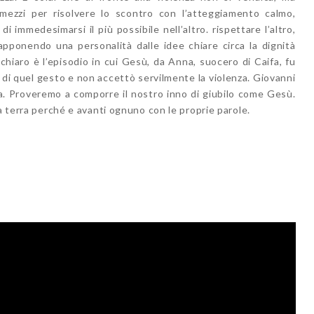
mezzi per risolvere lo scontro con l’atteggiamento calmo,
 immedesimarsi il più possibile nell’altro. rispettare l’altro,
apponendo una personalità dalle idee chiare circa la dignità
chiaro è l’episodio in cui Gesù, da Anna, suocero di Caifa, fu
a di quel gesto e non accettò servilmente la violenza. Giovanni
a. Proveremo a comporre il nostro inno di giubilo come Gesù.
la terra perché e avanti ognuno con le proprie parole.