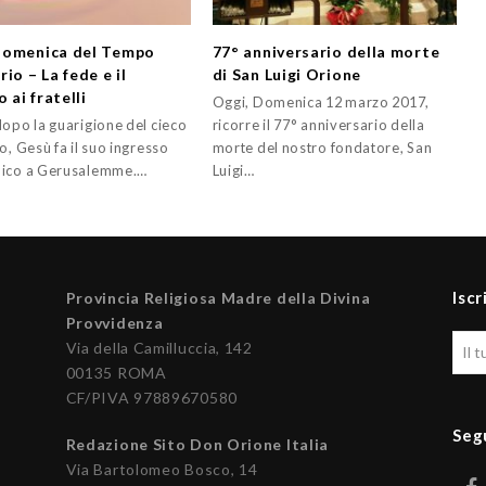
Domenica del Tempo
77° anniversario della morte
io – La fede e il
di San Luigi Orione
o ai fratelli
Oggi, Domenica 12 marzo 2017,
dopo la guarigione del cieco
ricorre il 77° anniversario della
o, Gesù fa il suo ingresso
morte del nostro fondatore, San
ico a Gerusalemme.…
Luigi…
Iscr
Provincia Religiosa Madre della Divina
Provvidenza
Via della Camilluccia, 142
00135 ROMA
CF/PIVA 97889670580
Seg
Redazione Sito Don Orione Italia
Via Bartolomeo Bosco, 14