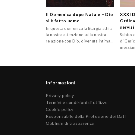
II Domenica dopo Natale – Dio
XXXI 
si è fatto uomo
Ordinar
servizi
In questa domenica la liturgia attira
la nostra attenzione sulla nostra
Subito 
relazione con Dio, divenuta intima…
di Geric
messian
Informazioni
Privacy policy
Termini e condizioni di utilizzo
Cookie policy
Responsabile della Protezione dei Dati
Obblighi di trasparenza