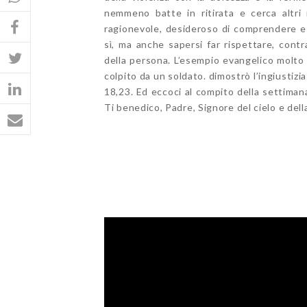
nemmeno batte in ritirata e cerca altri 
ragionevole, desideroso di comprendere e di
sì, ma anche sapersi far rispettare, contr
della persona. L’esempio evangelico molto 
colpito da un soldato. dimostrò l’ingiustizi
18,23. Ed eccoci al compito della settiman
Ti benedico, Padre, Signore del cielo e del