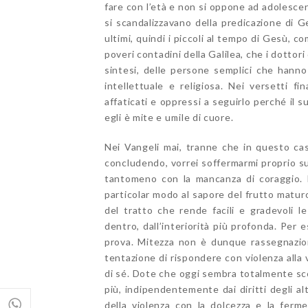
fare con l’età e non si oppone ad adolescenti
si scandalizzavano della predicazione di G
ultimi, quindi i piccoli al tempo di Gesù, c
poveri contadini della Galilea, che i dottori
sintesi, delle persone semplici che hanno 
intellettuale e religiosa. Nei versetti f
affaticati e oppressi a seguirlo perché il 
egli è mite e umile di cuore.
Nei Vangeli mai, tranne che in questo ca
concludendo, vorrei soffermarmi proprio su
tantomeno con la mancanza di coraggio. L’a
particolar modo al sapore del frutto matu
del tratto che rende facili e gradevoli l
dentro, dall’interiorità più profonda. Per e
prova. Mitezza non è dunque rassegnazion
tentazione di rispondere con violenza alla 
di sé. Dote che oggi sembra totalmente sco
più, indipendentemente dai diritti degli alt
della violenza con la dolcezza e la ferme