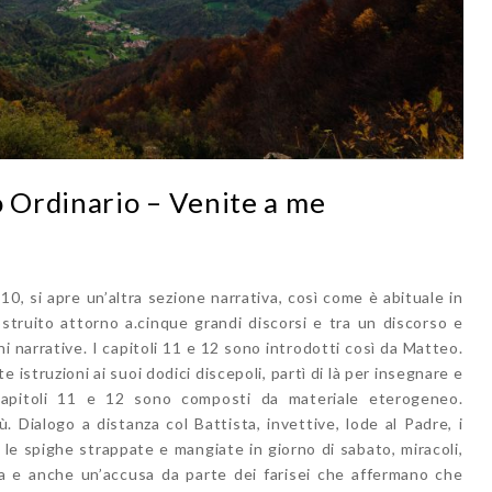
 Ordinario – Venite a me
10, si apre un’altra sezione narrativa, così come è abituale in
ostruito attorno a.cinque grandi discorsi e tra un discorso e
ni narrative. I capitoli 11 e 12 sono introdotti così da Matteo.
struzioni ai suoi dodici discepoli, partì di là per insegnare e
 capitoli 11 e 12 sono composti da materiale eterogeneo.
. Dialogo a distanza col Battista, invettive, lode al Padre, i
 le spighe strappate e mangiate in giorno di sabato, miracoli,
ta e anche un’accusa da parte dei farisei che affermano che