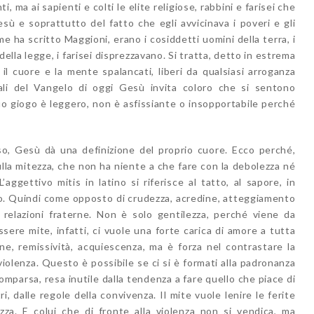
, ma ai sapienti e colti le elite religiose, rabbini e farisei che
esù e soprattutto del fatto che egli avvicinava i poveri e gli
ome ha scritto Maggioni, erano i cosiddetti uomini della terra, i
 della legge, i farisei disprezzavano. Si tratta, detto in estrema
il cuore e la mente spalancati, liberi da qualsiasi arroganza
inali del Vangelo di oggi Gesù invita coloro che si sentono
suo giogo è leggero, non è asfissiante o insopportabile perché
so, Gesù dà una definizione del proprio cuore. Ecco perché,
lla mitezza, che non ha niente a che fare con la debolezza né
ggettivo mitis in latino si riferisce al tatto, al sapore, in
ro. Quindi come opposto di crudezza, acredine, atteggiamento
e relazioni fraterne. Non è solo gentilezza, perché viene da
ssere mite, infatti, ci vuole una forte carica di amore a tutta
e, remissività, acquiescenza, ma è forza nel contrastare la
violenza. Questo è possibile se ci si è formati alla padronanza
mparsa, resa inutile dalla tendenza a fare quello che piace di
ri, dalle regole della convivenza. Il mite vuole lenire le ferite
zza. E colui che di fronte alla violenza non si vendica, ma