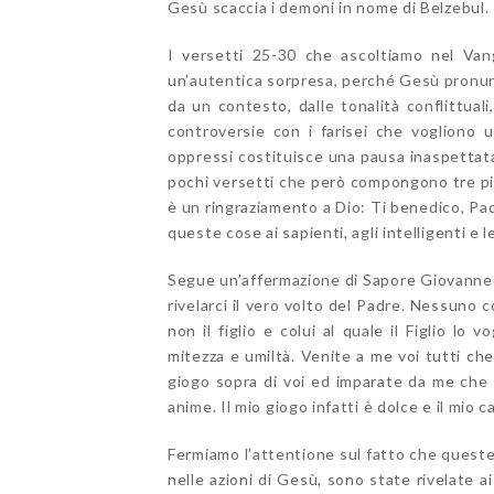
Gesù scaccia i demoni in nome di Belzebul.
I versetti 25-30 che ascoltiamo nel Vang
un’autentica sorpresa, perché Gesù pronun
da un contesto, dalle tonalità conflittuali
controversie con i farisei che vogliono u
oppressi costituisce una pausa inaspettata, 
pochi versetti che però compongono tre picc
è un ringraziamento a Dio: Ti benedico, Pad
queste cose ai sapienti, agli intelligenti e le
Segue un’affermazione di Sapore Giovanneo
rivelarci il vero volto del Padre. Nessuno 
non il figlio e colui al quale il Figlio lo 
mitezza e umiltà. Venite a me voi tutti che 
giogo sopra di voi ed imparate da me che 
anime. Il mio giogo infatti è dolce e il mio c
Fermiamo l’attentione sul fatto che queste 
nelle azioni di Gesù, sono state rivelate a