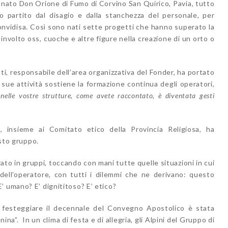
ionato Don Orione di Fumo di Corvino San Quirico, Pavia, tutto
o partito dal disagio e dalla stanchezza del personale, per
convidisa. Così sono nati sette progetti che hanno superato la
involto oss, cuoche e altre figure nella creazione di un orto o
ti, responsabile dell’area organizzativa del Fonder, ha portato
e sue attività sostiene la formazione continua degli operatori,
“
nelle vostre strutture, come avete raccontato, è diventata gesti
, insieme ai Comitato etico della Provincia Religiosa, ha
esto gruppo.
ato in gruppi, toccando con mani tutte quelle situazioni in cui
 dell’operatore, con tutti i dilemmi che ne derivano: questo
’ umano? E’ dignititoso? E’ etico?
per festeggiare il decennale del Convegno Apostolico è stata
na”. In un clima di festa e di allegria, gli Alpini del Gruppo di