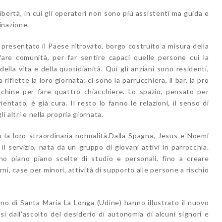
libertà, in cui gli operatori non sono più assistenti ma guida e
inazione.
a presentato il Paese ritrovato, borgo costruito a misura della
fare comunità, per far sentire capaci quelle persone cui la
ella vita e della quotidianità. Qui gli anziani sono residenti,
riflette la loro giornata: ci sono la parrucchiera, il bar, la pro
anchine per fare quattro chiacchiere. Lo spazio, pensato per
entato, è già cura. Il resto lo fanno le relazioni, il senso di
i altri e nella propria giornata.
 la loro straordinaria normalità.Dalla Spagna, Jesus e Noemi
l servizio, nata da un gruppo di giovani attivi in parrocchia.
ono piano piano scelte di studio e personali, fino a creare
ni, case per minori, attività di supporto alle persone a rischio
ano di Santa Maria La Longa (Udine) hanno illustrato il nuovo
 dall’ascolto del desiderio di autonomia di alcuni signori e