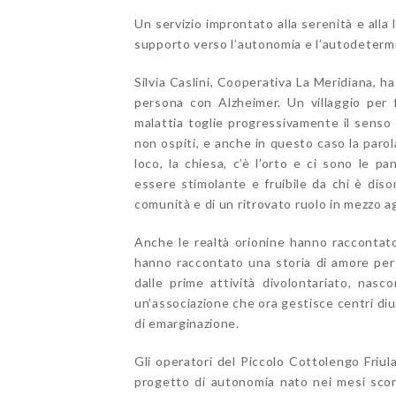
Un servizio improntato alla serenità e alla 
supporto verso l’autonomia e l’autodeterm
Silvia Caslini, Cooperativa La Meridiana, h
persona con Alzheimer. Un villaggio per 
malattia toglie progressivamente il senso d
non ospiti, e anche in questo caso la parola 
loco, la chiesa, c’è l’orto e ci sono le p
essere stimolante e fruibile da chi è disori
comunità e di un ritrovato ruolo in mezzo agl
Anche le realtà orionine hanno raccontato
hanno raccontato una storia di amore per i
dalle prime attività divolontariato, nasc
un’associazione che ora gestisce centri diur
di emarginazione.
Gli operatori del Piccolo Cottolengo Friul
progetto di autonomia nato nei mesi scorsi