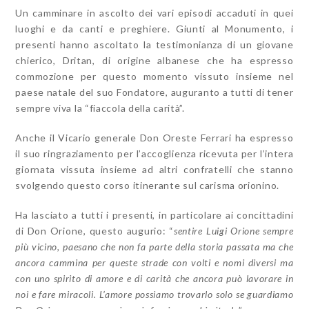
Un camminare in ascolto dei vari episodi accaduti in quei
luoghi e da canti e preghiere. Giunti al Monumento, i
presenti hanno ascoltato la testimonianza di un giovane
chierico, Dritan, di origine albanese che ha espresso
commozione per questo momento vissuto insieme nel
paese natale del suo Fondatore, auguranto a tutti di tener
sempre viva la “fiaccola della carità”.
Anche il Vicario generale Don Oreste Ferrari ha espresso
il suo ringraziamento per l’accoglienza ricevuta per l’intera
giornata vissuta insieme ad altri confratelli che stanno
svolgendo questo corso itinerante sul carisma orionino.
Ha lasciato a tutti i presenti, in particolare ai concittadini
di Don Orione, questo augurio: “
sentire Luigi Orione sempre
più vicino, paesano che non fa parte della storia passata ma che
ancora cammina per queste strade con volti e nomi diversi ma
con uno spirito di amore e di carità che ancora può lavorare in
noi e fare miracoli. L’amore possiamo
trovarlo solo se guardiamo