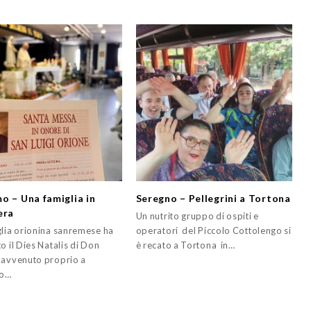
o – Una famiglia in
Seregno – Pellegrini a Tortona
era
Un nutrito gruppo di ospiti e
glia orionina sanremese ha
operatori del Piccolo Cottolengo si
o il Dies Natalis di Don
è recato a Tortona in…
 avvenuto proprio a
o…