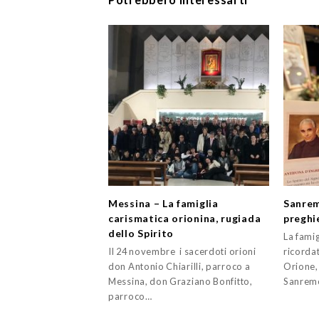
Messina – La famiglia
Sanrem
carismatica orionina, rugiada
preghi
dello Spirito
La fami
Il 24 novembre i sacerdoti orioni
ricordat
don Antonio Chiarilli, parroco a
Orione,
Messina, don Graziano Bonfitto,
Sanrem
parroco…