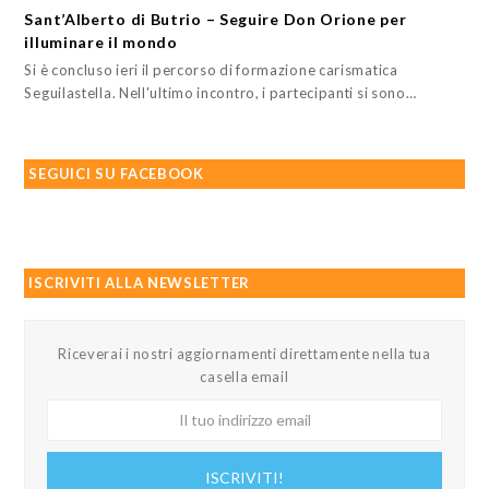
Sant’Alberto di Butrio – Seguire Don Orione per
illuminare il mondo
Si è concluso ieri il percorso di formazione carismatica
Seguilastella. Nell'ultimo incontro, i partecipanti si sono…
SEGUICI SU FACEBOOK
ISCRIVITI ALLA NEWSLETTER
Riceverai i nostri aggiornamenti direttamente nella tua
casella email
Il
tuo
indirizzo
ISCRIVITI!
email