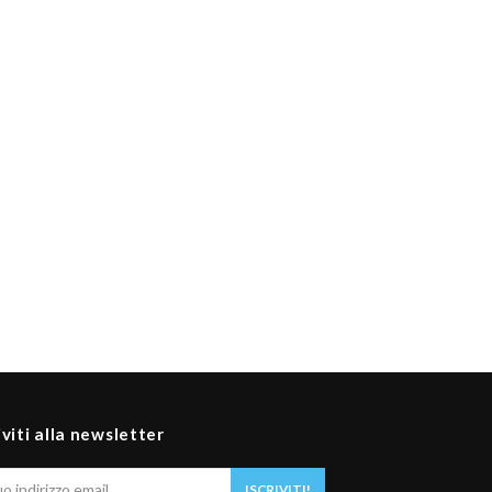
iviti alla newsletter
Il
ISCRIVITI!