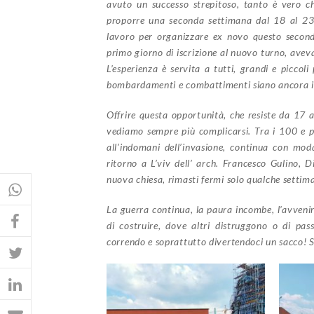
avuto un successo strepitoso, tanto è vero ch
proporre una seconda settimana dal 18 al 23 
lavoro per organizzare ex novo questo second
primo giorno di iscrizione al nuovo turno, aveva
L’esperienza è servita a tutti, grandi e piccol
bombardamenti e combattimenti siano ancora in
Offrire questa opportunità, che resiste da 17 a
vediamo sempre più complicarsi. Tra i 100 e più
all’indomani dell’invasione, continua con moda
ritorno a L’viv dell’ arch. Francesco Gulino, D
nuova chiesa, rimasti fermi solo qualche settima
La guerra continua, la paura incombe, l’avveni
di costruire, dove altri distruggono o di pas
correndo e soprattutto divertendoci un sacco! S