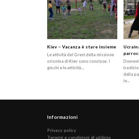
Kiev – Vacanza è stare insieme
Ucrain
parrocc
Le attività del Grest della missione
orionina di Kiev sono concluse. I
Domenic
giochi e le attività…
tradizio
della p
in…
Informazioni
Privacy policy
Termini e condizioni di utilizzo