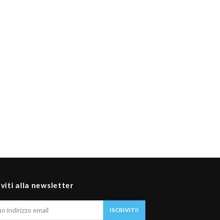
iviti alla newsletter
Il
ISCRIVITI!
tuo