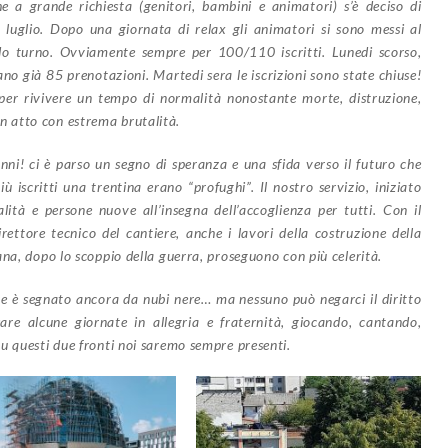
e a grande richiesta (genitori, bambini e animatori) s’è deciso di
luglio. Dopo una giornata di relax gli animatori si sono messi al
o turno. Ovviamente sempre per 100/110 iscritti. Lunedi scorso,
no già 85 prenotazioni. Martedi sera le iscrizioni sono state chiuse!
i per rivivere un tempo di normalità nonostante morte, distruzione,
 atto con estrema brutalità.
nni! ci è parso un segno di speranza e una sfida verso il futuro che
 iscritti una trentina erano “profughi”. Il nostro servizio, iniziato
lità e persone nuove all’insegna dell’accoglienza per tutti. Con il
irettore tecnico del cantiere, anche i lavori della costruzione della
na, dopo lo scoppio della guerra, proseguono con più celerità.
re è segnato ancora da nubi nere… ma nessuno può negarci il diritto
sare alcune giornate in allegria e fraternità, giocando, cantando,
u questi due fronti noi saremo sempre presenti.