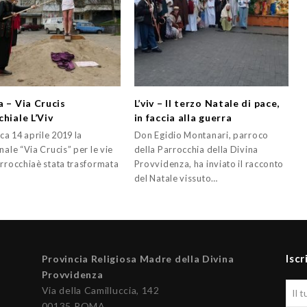
a – Via Crucis
L’viv – Il terzo Natale di pace,
hiale L’Viv
in faccia alla guerra
a 14 aprile 2019 la
Don Egidio Montanari, parroco
nale “Via Crucis” per le vie
della Parrocchia della Divina
arrocchiaè stata trasformata
Provvidenza, ha inviato il racconto
del Natale vissuto…
Iscr
Provincia Religiosa Madre della Divina
Provvidenza
Via della Camilluccia, 142
00135 ROMA