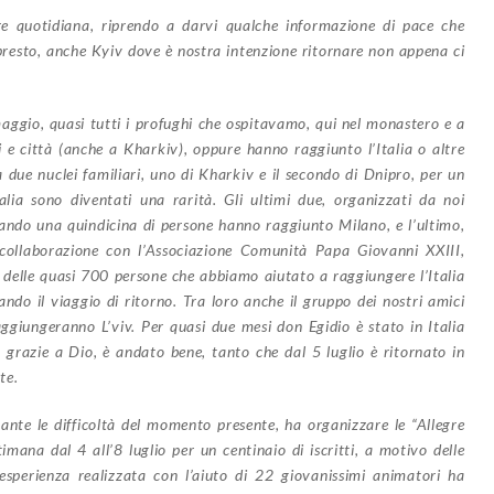
e quotidiana, riprendo a darvi qualche informazione di pace che
presto, anche Kyiv dove è nostra intenzione ritornare non appena ci
maggio, quasi tutti i profughi che ospitavamo, qui nel monastero e a
 e città (anche a Kharkiv), oppure hanno raggiunto l’Italia o altre
a due nuclei familiari, uno di Kharkiv e il secondo di Dnipro, per un
alia sono diventati una rarità. Gli ultimi due, organizzati da noi
ando una quindicina di persone hanno raggiunto Milano, e l’ultimo,
collaborazione con l’Associazione Comunità Papa Giovanni XXIII,
 delle quasi 700 persone che abbiamo aiutato a raggiungere l’Italia
ando il viaggio di ritorno. Tra loro anche il gruppo dei nostri amici
ggiungeranno L’viv. Per quasi due mesi don Egidio è stato in Italia
 grazie a Dio, è andato bene, tanto che dal 5 luglio è ritornato in
te.
tante le difficoltà del momento presente, ha organizzare le “Allegre
timana dal 4 all’8 luglio per un centinaio di iscritti, a motivo delle
L’esperienza realizzata con l’aiuto di 22 giovanissimi animatori ha