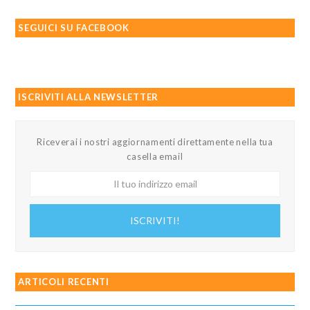
SEGUICI SU FACEBOOK
ISCRIVITI ALLA NEWSLETTER
Riceverai i nostri aggiornamenti direttamente nella tua
casella email
Il
tuo
indirizzo
ISCRIVITI!
email
ARTICOLI RECENTI