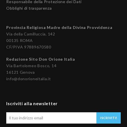
Responsabile della Protezione dei Dati
Obblighi di trasparenza
Provincia Religiosa Madre della Divina Provvidenza
Via della Camilluccia, 142
00135 ROMA
CF/PIVA 97889670580
Redazione Sito Don Orione Italia
Via Bartolomeo Bosco, 14
16121 Genova
info@donorioneitalia.it
Iscriviti alla newsletter
Il
ISCRIVITI!
tuo