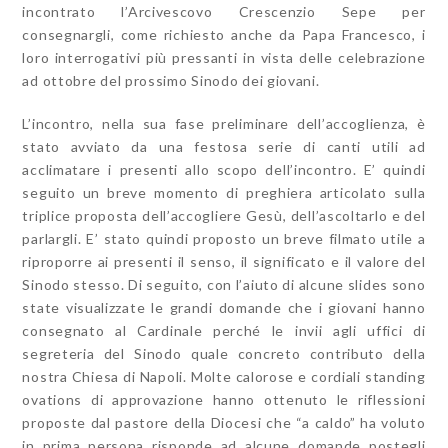
incontrato l’Arcivescovo Crescenzio Sepe per
consegnargli, come richiesto anche da Papa Francesco, i
loro interrogativi più pressanti in vista delle celebrazione
ad ottobre del prossimo Sinodo dei giovani.
L’incontro, nella sua fase preliminare dell’accoglienza, è
stato avviato da una festosa serie di canti utili ad
acclimatare i presenti allo scopo dell’incontro. E’ quindi
seguito un breve momento di preghiera articolato sulla
triplice proposta dell’accogliere Gesù, dell’ascoltarlo e del
parlargli. E’ stato quindi proposto un breve filmato utile a
riproporre ai presenti il senso, il significato e il valore del
Sinodo stesso. Di seguito, con l’aiuto di alcune slides sono
state visualizzate le grandi domande che i giovani hanno
consegnato al Cardinale perché le invii agli uffici di
segreteria del Sinodo quale concreto contributo della
nostra Chiesa di Napoli. Molte calorose e cordiali standing
ovations di approvazione hanno ottenuto le riflessioni
proposte dal pastore della Diocesi che “a caldo” ha voluto
in prima persona risponde ad alcune domande postegli