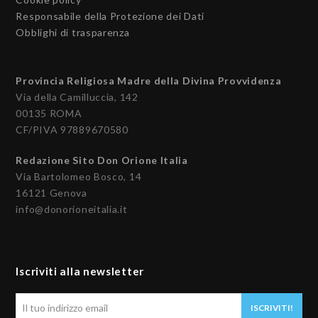
Responsabile della Protezione dei Dati
Obblighi di trasparenza
Provincia Religiosa Madre della Divina Provvidenza
Via della Camilluccia, 142
00135 ROMA
CF/PIVA 97889670580
Redazione Sito Don Orione Italia
Via Bartolomeo Bosco, 14
16121 Genova
info@donorioneitalia.it
Iscriviti alla newsletter
Il
ISCRIVITI!
tuo