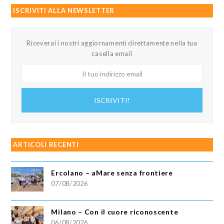
ISCRIVITI ALLA NEWSLETTER
Riceverai i nostri aggiornamenti direttamente nella tua
casella email
Il
tuo
indirizzo
ISCRIVITI!
email
ARTICOLI RECENTI
Ercolano – aMare senza frontiere
07/08/2026
Milano – Con il cuore riconoscente
06/08/2026