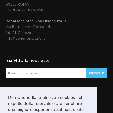
00135 ROMA
CF/PIVA 97889670580
Redazione Sito Don Orione Italia
Via Bartolomeo Bosco, 14
16121 Genova
info@donorioneitalia.it
Iscriviti alla newsletter
Il
ISCRIVITI!
tuo
indirizzo
email
Seguici
Don Orione Italia utilizza i cookies nel
rispetto della riservatezza e per offrire
F
Y
una migliore esperienza sul nostro sito.