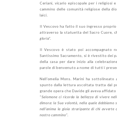
Ceriani, vicario episcopale per i religiosi
cammino delle comunità religiose della di
laici.
Il Vescovo ha fatto il suo ingresso propri
attraverso la statuetta del Sacro Cuore, c
gloria
”.
Il Vescovo è stato poi accompagnato ne
Santissimo Sacramento, si è rivestito dei 
della casa per dare inizio alla celebrazio
parole di benvenuto a nome di tutti i prese
Nell’omelia Mons. Marini ha sottolineato 
spunto dalla lettura ascoltata tratta dal 
grande opera che Davide gli aveva affidato e
“
Salomone ci ricorda la bellezza di vivere ne
dimora: la Sua volontà, nella quale dobbiamo s
nell’anima la gioia straripante di chi avverte c
nostro cammino
“.