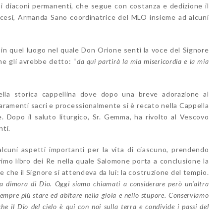
 e i diaconi permanenti, che segue con costanza e dedizione il
ocesi, Armanda Sano coordinatrice del MLO insieme ad alcuni
o in quel luogo nel quale Don Orione sentì la voce del Signore
he gli avrebbe detto: “
da qui partirà la mia misericordia e la mia
lla storica cappellina dove dopo una breve adorazione al
paramenti sacri e processionalmente si è recato nella Cappella
ne. Dopo il saluto liturgico, Sr. Gemma, ha rivolto al Vescovo
nti.
alcuni aspetti importanti per la vita di ciascuno, prendendo
primo libro dei Re nella quale Salomone porta a conclusione la
 che il Signore si attendeva da lui: la costruzione del tempio.
lla dimora di Dio. Oggi siamo chiamati a considerare però un’altra
empre più stare ed abitare nella gioia e nello stupore. Conserviamo
he il Dio del cielo è qui con noi sulla terra e condivide i passi del