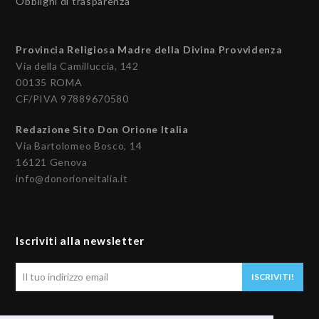
Obblighi di trasparenza
Provincia Religiosa Madre della Divina Provvidenza
Via della Camilluccia, 142
00135 ROMA
CF/PIVA 97889670580
Redazione Sito Don Orione Italia
Via Bartolomeo Bosco, 14
16121 Genova
info@donorioneitalia.it
Iscriviti alla newsletter
Il
ISCRIVITI!
tuo
indirizzo