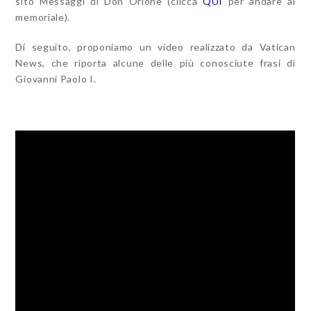
sito Messaggi di Don Orione (clicca
QUI
per andare al
memoriale).
Di seguito, proponiamo un video realizzato da Vatican
News, che riporta alcune delle più conosciute frasi di
Giovanni Paolo I.