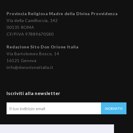
Provincia Religiosa Madre della Divina Provvidenza
Via della Camilluccia, 142
00135 ROMA
CF/PIVA 97889670580
Redazione Sito Don Orione Italia
Via Bartolomeo Bosco, 14
16121 Genova
info@donorioneitalia.it
Iscriviti alla newsletter
Il
ISCRIVITI!
tuo
indirizzo
email
Seguici