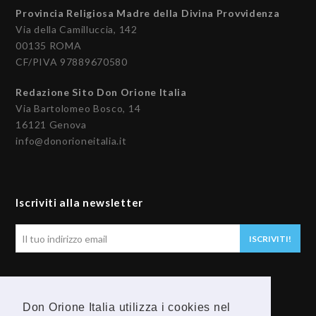
Provincia Religiosa Madre della Divina Provvidenza
Via della Camilluccia, 142
00135 ROMA
CF/PIVA 97889670580
Redazione Sito Don Orione Italia
Via Bartolomeo Bosco, 14
16121 Genova
info@donorioneitalia.it
Iscriviti alla newsletter
Il
ISCRIVITI!
tuo
indirizzo
email
Seguici
Don Orione Italia utilizza i cookies nel