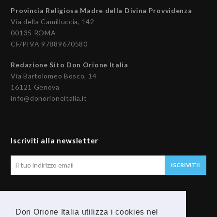
Provincia Religiosa Madre della Divina Provvidenza
Via della Camilluccia, 142
00135 ROMA
CF/PIVA 97889670580
Redazione Sito Don Orione Italia
Via Bartolomeo Bosco, 14
16121 Genova
info@donorioneitalia.it
Iscriviti alla newsletter
Il
ISCRIVITI!
tuo
indirizzo
email
Seguici
Don Orione Italia utilizza i cookies nel