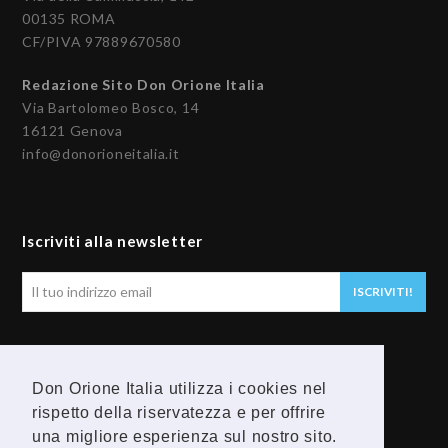
00135 ROMA
CF/PIVA 97889670580
Redazione Sito Don Orione Italia
Via Bartolomeo Bosco, 14
16121 Genova
info@donorioneitalia.it
Iscriviti alla newsletter
Il
ISCRIVITI!
tuo
indirizzo
email
Seguici
Don Orione Italia utilizza i cookies nel
rispetto della riservatezza e per offrire
F
Y
una migliore esperienza sul nostro sito.