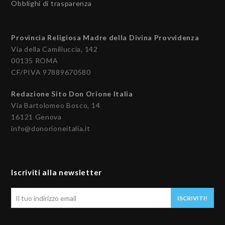
Obblighi di trasparenza
Provincia Religiosa Madre della Divina Provvidenza
Via della Camilluccia, 142
00135 ROMA
CF/PIVA 97889670580
Redazione Sito Don Orione Italia
Via Bartolomeo Bosco, 14
16121 Genova
info@donorioneitalia.it
Iscriviti alla newsletter
Il
ISCRIVITI!
tuo
indirizzo