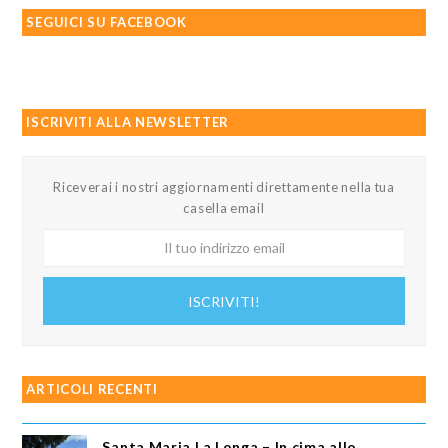
SEGUICI SU FACEBOOK
ISCRIVITI ALLA NEWSLETTER
Riceverai i nostri aggiornamenti direttamente nella tua
casella email
Il
tuo
indirizzo
ISCRIVITI!
email
ARTICOLI RECENTI
Santa Maria La Longa – In cima allo