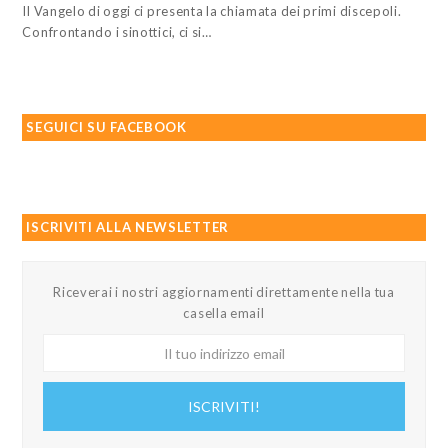
Il Vangelo di oggi ci presenta la chiamata dei primi discepoli.
Confrontando i sinottici, ci si…
SEGUICI SU FACEBOOK
ISCRIVITI ALLA NEWSLETTER
Riceverai i nostri aggiornamenti direttamente nella tua
casella email
Il
tuo
indirizzo
ISCRIVITI!
email