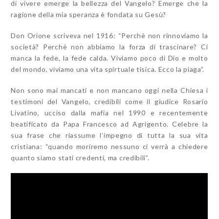
di vivere emerge la bellezza del Vangelo? Emerge che la
ragione della mia speranza è fondata su Gesù?
Don Orione scriveva nel 1916: “Perchè non rinnoviamo la
società? Perchè non abbiamo la forza di trascinare? Ci
manca la fede, la fede calda. Viviamo poco di Dio e molto
del mondo, viviamo una vita spirtuale tisica. Ecco la piaga”.
Non sono mai mancati e non mancano oggi nella Chiesa i
testimoni del Vangelo, credibili come il giudice Rosario
Livatino, ucciso dalla mafia nel 1990 e recentemente
beatificato da Papa Francesco ad Agrigento. Celebre la
sua frase che riassume l’impegno di tutta la sua vita
cristiana: “quando moriremo nessuno ci verrà a chiedere
quanto siamo stati credenti, ma credibili”.