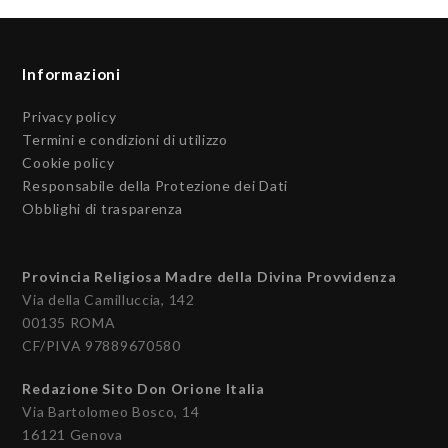
Informazioni
Privacy policy
Termini e condizioni di utilizzo
Cookie policy
Responsabile della Protezione dei Dati
Obblighi di trasparenza
Provincia Religiosa Madre della Divina Provvidenza
Via della Camilluccia, 142
00135 ROMA
CF/PIVA 97889670580
Redazione Sito Don Orione Italia
Via Bartolomeo Bosco, 14
16121 Genova