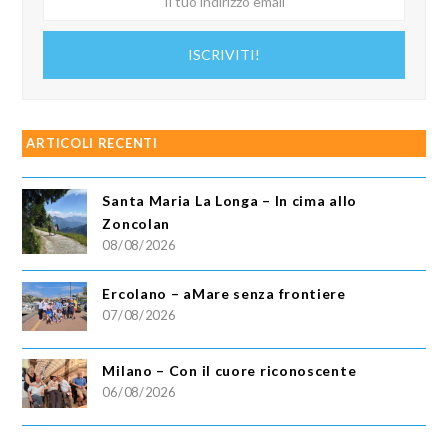
tuo
indirizzo
ISCRIVITI!
email
ARTICOLI RECENTI
Santa Maria La Longa – In cima allo
Zoncolan
08/08/2026
Ercolano – aMare senza frontiere
07/08/2026
Milano – Con il cuore riconoscente
06/08/2026