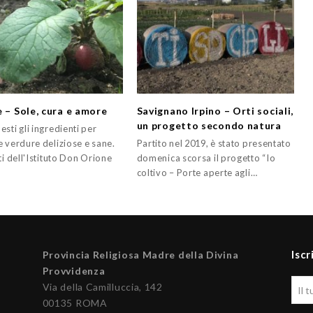
e – Sole, cura e amore
Savignano Irpino – Orti sociali,
un progetto secondo natura
sti gli ingredienti per
e verdure deliziose e sane.
Partito nel 2019, è stato presentato
ti dell'Istituto Don Orione
domenica scorsa il progetto “Io
coltivo – Porte aperte agli…
Iscr
Provincia Religiosa Madre della Divina
Provvidenza
Via della Camilluccia, 142
00135 ROMA