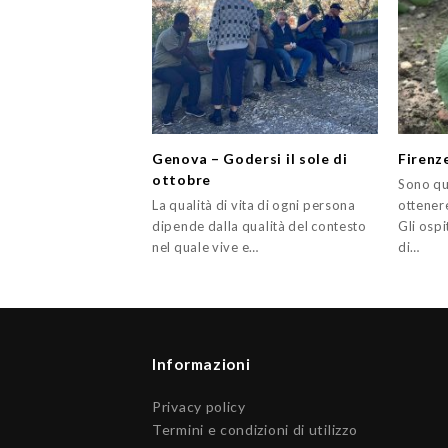
Genova – Godersi il sole di
Firenz
ottobre
Sono que
La qualità di vita di ogni persona
ottener
dipende dalla qualità del contesto
Gli ospi
nel quale vive e…
di…
Informazioni
Privacy policy
Termini e condizioni di utilizzo