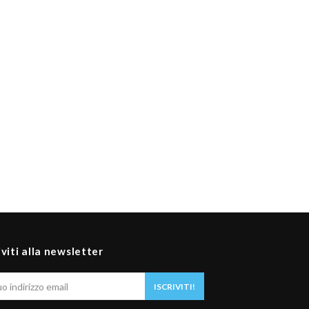
iviti alla newsletter
Il
ISCRIVITI!
tuo